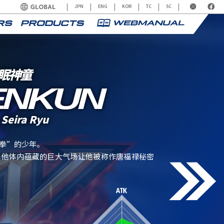
JPN
ENG
KOR
TC
SC
眠神童
ENKUN
Seira Ryu
拳”的少年。
。他体内蕴藏的巨大气场让他被称作唐福禄秘密