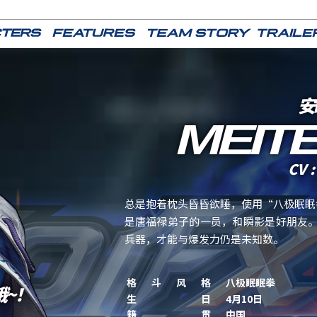
安
MEIT
CV : 
总是抱着枕头昏昏欲睡，使用“八极眠眠
是唐福禄弟子的一员，和瞬影是好朋友
兵器，才能与爆发力仍是未知数。
格斗风格
八极眠眠拳
~！
生日
4月10日
籍贯
中国