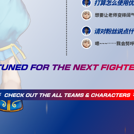
打算怎么使用优
想要让老师变得阔
请对粉丝说点什
嗯~~~……我会努