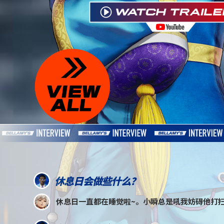
休息日会做些什么？
休息日一直都在睡觉啦~。小瞬总是吼我妨碍他打