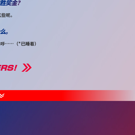
胜奖金？
气些呢。
么。
呼呼……（*已睡着）