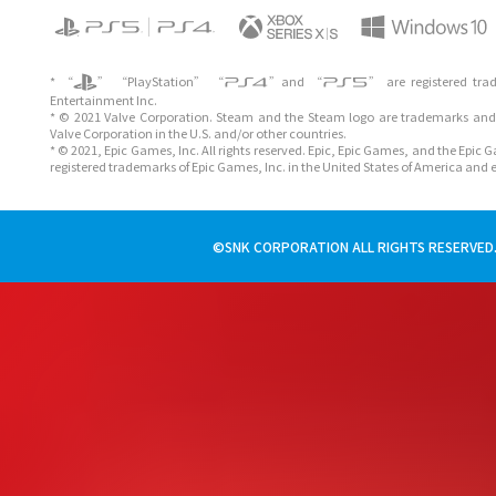
* “
” “PlayStation” “
”and “
” are registered tra
Entertainment Inc.
* © 2021 Valve Corporation. Steam and the Steam logo are trademarks and/
Valve Corporation in the U.S. and/or other countries.
* © 2021, Epic Games, Inc. All rights reserved. Epic, Epic Games, and the Epic
registered trademarks of Epic Games, Inc. in the United States of America and 
©SNK CORPORATION ALL RIGHTS RESERVED