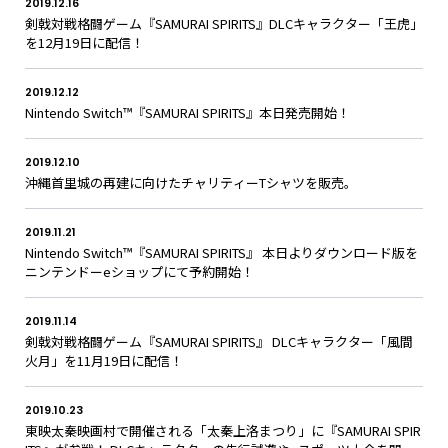
JPN
ENG
한글
繁体
簡体
2019.12.16
剣戟対戦格闘ゲーム『SAMURAI SPIRITS』DLCキャラクター「王虎」
を12月19日に配信！
2019.12.12
Nintendo Switch™『SAMURAI SPIRITS』本日発売開始！
2019.12.10
沖縄首里城の再建に向けたチャリティーTシャツを販売。
2019.11.21
Nintendo Switch™『SAMURAI SPIRITS』 本日よりダウンロード版を
ニンテンドーeショップにて予約開始！
2019.11.14
剣戟対戦格闘ゲーム『SAMURAI SPIRITS』 DLCキャラクター「風間
火月」を11月19日に配信！
2019.10.23
東映太秦映画村で開催される「太秦上洛まつり」に『SAMURAI SPIR