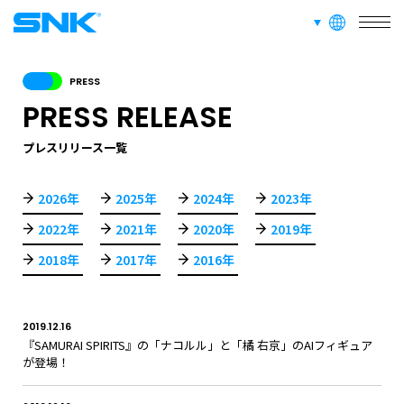
言語切り替え
SERVICE
株式会社SNK
事業紹介
PRESS
PRESS RELEASE
RECRUIT
採用情報
プレスリリース一覧
2026年
2025年
2024年
2023年
ABOUT
2022年
2021年
2020年
2019年
このサイトについて
2018年
2017年
2016年
RECRUIT
FAN CONTENT
SUPPORT
2019.12.16
『SAMURAI SPIRITS』の「ナコルル」と「橘 右京」のAIフィギュア
が登場！
GLOBAL