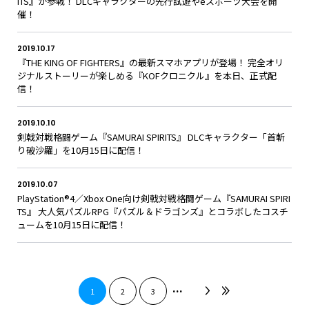
ITS』が参戦！ DLCキャラクターの先行試遊やeスポーツ大会を開
催！
2019.10.17
『THE KING OF FIGHTERS』の最新スマホアプリが登場！ 完全オリ
ジナルストーリーが楽しめる『KOFクロニクル』を本日、正式配
信！
2019.10.10
剣戟対戦格闘ゲーム『SAMURAI SPIRITS』 DLCキャラクター「首斬
り破沙羅」を10月15日に配信！
2019.10.07
PlayStation®4／Xbox One向け剣戟対戦格闘ゲーム『SAMURAI SPIRI
TS』 大人気パズルRPG『パズル＆ドラゴンズ』とコラボしたコスチ
ュームを10月15日に配信！
...
1
2
3