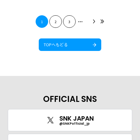
...
1
2
3
TOPへもどる
OFFICIAL SNS
SNK JAPAN
@SNKPofficial_jp