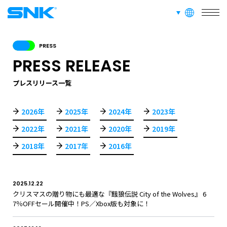
SERVICE
言語切り替え
株式会社SNK
事業紹介
PRESS
PRESS RELEASE
RECRUIT
採用情報
プレスリリース一覧
ABOUT
2026年
2025年
2024年
2023年
このサイトについて
2022年
2021年
2020年
2019年
2018年
2017年
2016年
RECRUIT
FAN CONTENT
SUPPORT
2025.12.22
クリスマスの贈り物にも最適な『餓狼伝説 City of the Wolves』 6
GLOBAL
7％OFFセール開催中！PS／Xbox版も対象に！
JPN
ENG
한글
繁体
簡体