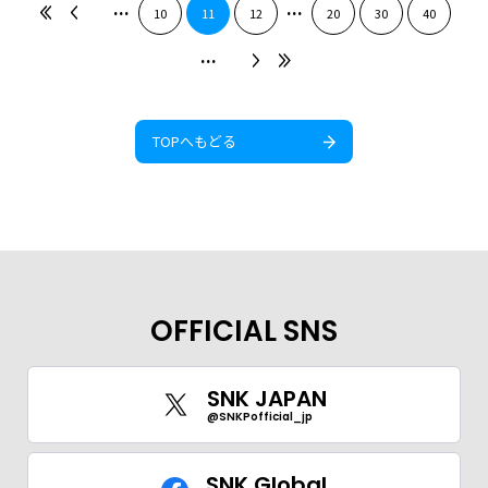
...
...
10
11
12
20
30
40
...
TOPへもどる
OFFICIAL SNS
SNK JAPAN
@SNKPofficial_jp
SNK Global