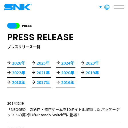
SERVICE
言語切り替え
株式会社SNK
事業紹介
PRESS
PRESS RELEASE
RECRUIT
採用情報
プレスリリース一覧
ABOUT
2026年
2025年
2024年
2023年
このサイトについて
2022年
2021年
2020年
2019年
2018年
2017年
2016年
RECRUIT
FAN CONTENT
SUPPORT
2024.12.19
「NEOGEO」の名作・傑作ゲームを10タイトル収録した パッケージ
GLOBAL
ソフトの第2弾がNintendo Switch™に登場！
JPN
ENG
한글
繁体
簡体