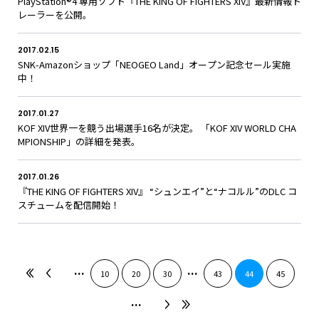
PlayStation®4 専用ソフト『THE KING OF FIGHTERS XIV』最新情報ト
レーラーを公開。
2017.02.15
SNK-Amazonショップ「NEOGEO Land」オープン記念セール実施
中！
2017.01.27
KOF XIV世界一を競う出場選手16名が決定。 「KOF XIV WORLD CHA
MPIONSHIP」の詳細を発表。
2017.01.26
『THE KING OF FIGHTERS XIV』 “シュンエイ”と“ナコルル”のDLC コ
スチュームを配信開始！
...
...
10
20
30
43
44
45
...