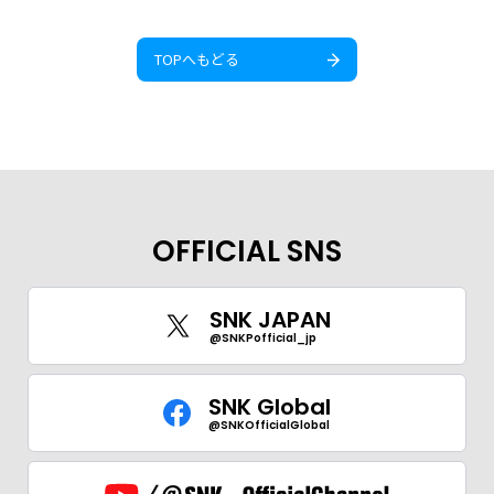
TOPへもどる
OFFICIAL SNS
SNK JAPAN
@SNKPofficial_jp
SNK Global
@SNKOfficialGlobal