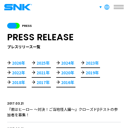
言語切り替え
SERVICE
株式会社SNK
事業紹介
PRESS
PRESS RELEASE
RECRUIT
採用情報
プレスリリース一覧
2026年
2025年
2024年
2023年
ABOUT
2022年
2021年
2020年
2019年
このサイトについて
2018年
2017年
2016年
RECRUIT
FAN CONTENT
SUPPORT
2017.03.21
『君はヒーロー ～対決！ご当地怪人編～』クローズドβテストの参
加者を募集！
GLOBAL