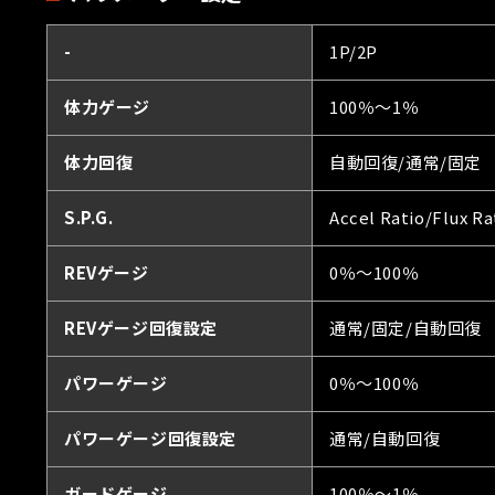
-
1P/2P
体力ゲージ
100％～1％
体力回復
自動回復/通常/固定
S.P.G.
Accel Ratio/Flux Ra
REVゲージ
0％～100％
REVゲージ回復設定
通常/固定/自動回復
パワーゲージ
0％～100％
パワーゲージ回復設定
通常/自動回復
ガードゲージ
100％～1％