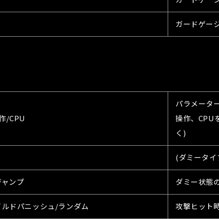
ガードゲー
パラメータ
/CPU
操作、CPU
く)
(ダミータイ
ジャンプ
ダミー状態
イルドパニッシュ/ランダム
攻撃ヒット