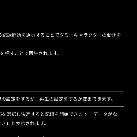
コード設定から記録開始を選択することでダミーキャラクターの動きを
|S)）を押すことで再生されます。
録の設定をするか、再生の設定をするか変更できます。
1～5を選択し決定すると記録を開始できます。 データがな
空き」と表示されます。