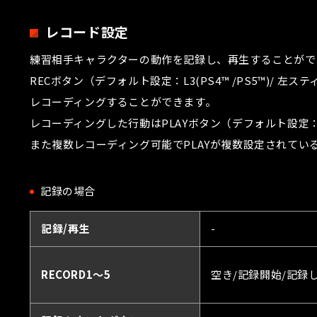
レコード設定
練習相手キャラクターの動作を記録し、再生することがで
RECボタン（デフォルト設定：L3(PS4™ /PS5™)/ 左
レコーディングすることができます。
レコーディングした行動はPLAYボタン（デフォルト設定：R3(PS
また複数レコーディング可能でPLAYが複数設定されてい
記録の場合
記録/再生
-
RECORD1～5
空き/記録開始/記録