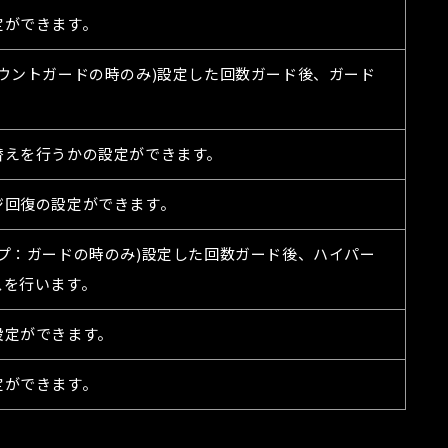
定ができます。
カウントガードの時のみ)設定した回数ガード後、ガード
。
替えを行うかの設定ができます。
ジ回復の設定ができます。
イプ：ガードの時のみ)設定した回数ガード後、ハイパー
スを行います。
設定ができます。
定ができます。