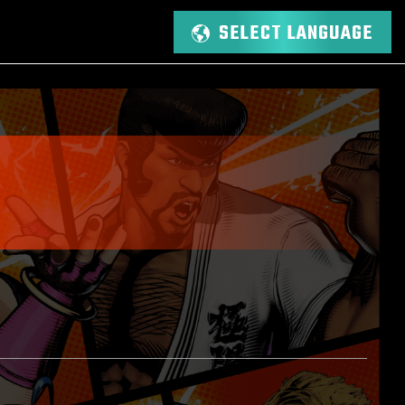
SELECT
LANGUAGE